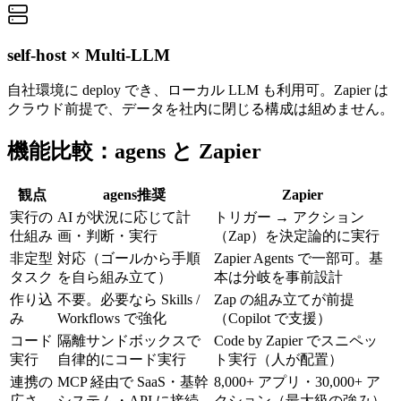
self-host × Multi-LLM
自社環境に deploy でき、ローカル LLM も利用可。Zapier は
クラウド前提で、データを社内に閉じる構成は組めません。
機能比較：agens と
Zapier
観点
agens
推奨
Zapier
実行の
AI が状況に応じて計
トリガー → アクション
仕組み
画・判断・実行
（Zap）を決定論的に実行
非定型
対応（ゴールから手順
Zapier Agents で一部可。基
タスク
を自ら組み立て）
本は分岐を事前設計
作り込
不要。必要なら Skills /
Zap の組み立てが前提
み
Workflows で強化
（Copilot で支援）
コード
隔離サンドボックスで
Code by Zapier でスニペッ
実行
自律的にコード実行
ト実行（人が配置）
連携の
MCP 経由で SaaS・基幹
8,000+ アプリ・30,000+ ア
広さ
システム・API に接続
クション（最大級の強み）