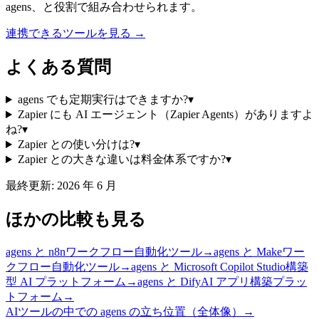
agens、と役割で組み合わせられます。
連携できるツールを見る →
よくある質問
agens でも定期実行はできますか?
▾
Zapier にも AI エージェント（Zapier Agents）がありますよ
ね?
▾
Zapier との使い分けは?
▾
Zapier との大きな違いは料金体系ですか?
▾
最終更新:
2026 年 6 月
ほかの比較も見る
agens と
n8n
ワークフロー自動化ツール
→
agens と
Make
ワー
クフロー自動化ツール
→
agens と
Microsoft Copilot Studio
構築
型 AI プラットフォーム
→
agens と
Dify
AI アプリ構築プラッ
トフォーム
→
AIツールの中での agens の立ち位置（全体像）→