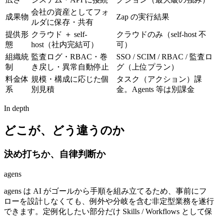
会社の資産としてフォ
成果物
Zap の実行結果
ルダに保存・共有
提供形
クラウド ＋ self-
クラウドのみ（self-host 不
態
host（社内完結可）
可）
組織統
監査ログ・RBAC・巻
SSO / SCIM / RBAC / 監査ロ
制
き戻し・異常自動停止
グ（上位プラン）
料金体
規模・構成に応じた個
タスク（アクション）課
系
別見積
金。Agents 等は別課金
In depth
どこが、どう違うのか
決め打ちか、自律判断か
agens
agens は AI がゴールから手順を組み立てるため、事前にフ
ローを設計しなくても、例外や分岐を含む非定型業務を遂行
できます。定例化したい部分だけ Skills / Workflows として保