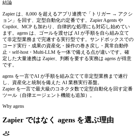
結論
Zapier は、8,000 を超えるアプリ連携で「トリガー → アクシ
ョン」を回す、定型自動化の定番です。Zapier Agents や
Copilot、MCP も加わり、自律的な処理にも対応し始めてい
ます。agens は、ゴールを渡せば AI が手順を自ら組み立て
て非定型業務まで完遂する実行型です。サンドボックスでの
コード実行・成果の資産化・操作の巻き戻し・異常自動停
止・self-host・Multi-LLM を一体で備える点が違いです。確
定した大量連携は Zapier、判断を要する実務は agens が得意
です。
agens を一言で
AI が手順を組み立てて非定型業務まで遂行
し、資産化と統制を備えた AI 業務実行基盤。
Zapier
を一言で
最大級のコネクタ数で定型自動化を回す定番
ツール（自律エージェント機能も追加）。
Why agens
Zapier
ではなく agens を選ぶ理由