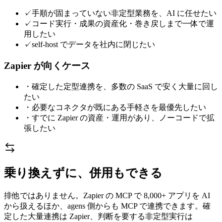
✓
手順が固まっていない非定型業務を、AI に任せたい
✓
コード実行・成果の資産化・巻き戻しまで一体で運
用したい
✓
self-host でデータを社内に閉じたい
Zapier
が向くケース
・
確定した定型連携を、多数の SaaS で安く大量に回し
たい
・
必要なコネクタが既にある手軽さを最優先したい
・
すでに Zapier の資産・運用があり、ノーコードで拡
張したい
乗り換えずに、併用もできる
排他ではありません。Zapier の MCP で 8,000+ アプリを AI
から扱えるほか、agens 側からも MCP で連携できます。確
定した大量連携は Zapier、判断を要する非定型実行は