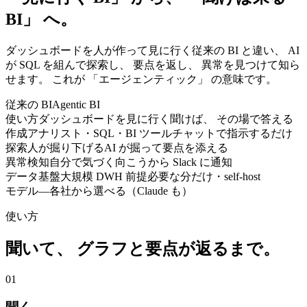
BI」 へ。
ダッシュボードを人が作って見に行く従来の BI と違い、 AI
が SQL を組んで探索し、 要点を返し、 異常を見つけて知ら
せます。 これが 「エージェンティック」 の意味です。
従来の BI
Agentic BI
使い方
ダッシュボードを見に行く
聞けば、 その場で答える
作成
アナリスト・SQL・BI ツール
チャットで指示するだけ
探索
人が掘り下げる
AI が掘って要点を添える
異常検知
自分で気づく
向こうから Slack に通知
データ基盤
大規模 DWH 前提
必要な分だけ・self-host
モデル
—
各社から選べる（Claude も）
使い方
聞いて、 グラフと要点が返るまで。
01