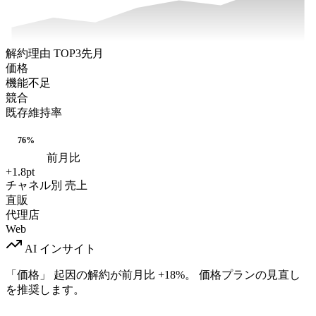
解約理由 TOP3
先月
価格
機能不足
競合
既存維持率
76
%
前月比
+1.8pt
チャネル別 売上
直販
代理店
Web
AI インサイト
「価格」 起因の解約が前月比
+18%
。 価格プランの見直し
を推奨します。