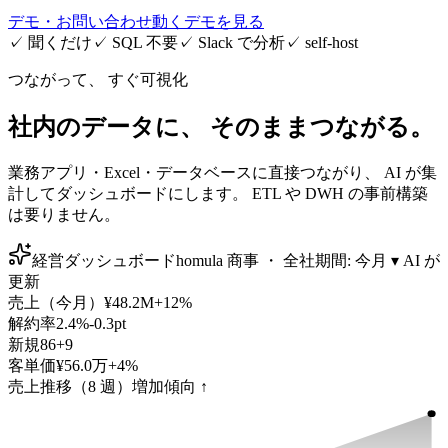
デモ・お問い合わせ
動くデモを見る
✓
聞くだけ
✓
SQL 不要
✓
Slack で分析
✓
self-host
つながって、 すぐ可視化
社内のデータに、 そのままつながる。
業務アプリ・Excel・データベースに直接つながり、 AI が集
計してダッシュボードにします。 ETL や DWH の事前構築
は要りません。
経営ダッシュボード
homula 商事 ・ 全社
期間: 今月 ▾
AI が
更新
売上（今月）
¥48.2M
+12%
解約率
2.4%
-0.3pt
新規
86
+9
客単価
¥56.0万
+4%
売上推移（8 週）
増加傾向 ↑