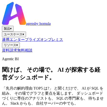
agens
by homula
製品
▾
ユースケース
▾
連携
エンタープライズ
オンプレミス
リソース
▾
資料請求
無料相談
Agentic BI
聞けば、 その場で。 AI が探索する経
営ダッシュボード。
「先月の解約理由 TOP5 は?」 と聞くだけで、 AI が SQL を
組み、 その場でグラフと要点を返します。 ダッシュボード
づくりに専任のアナリストも、 SQL の専門家も、 待ちませ
ん。 Slack からも、 自社サーバーの中でも。