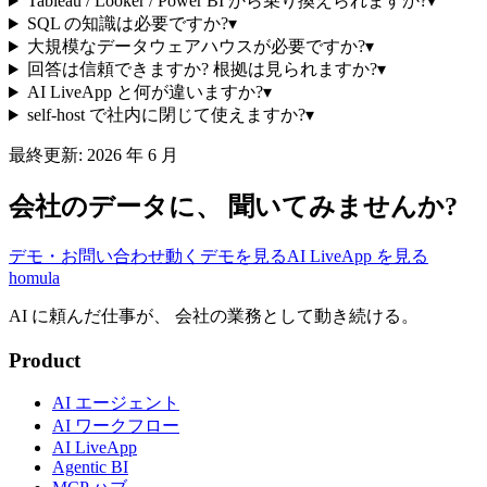
Tableau / Looker / Power BI から乗り換えられますか?
▾
SQL の知識は必要ですか?
▾
大規模なデータウェアハウスが必要ですか?
▾
回答は信頼できますか? 根拠は見られますか?
▾
AI LiveApp と何が違いますか?
▾
self-host で社内に閉じて使えますか?
▾
最終更新: 2026 年 6 月
会社のデータに、 聞いてみませんか?
デモ・お問い合わせ
動くデモを見る
AI LiveApp を見る
homula
AI に頼んだ仕事が、 会社の業務として動き続ける。
Product
AI エージェント
AI ワークフロー
AI LiveApp
Agentic BI