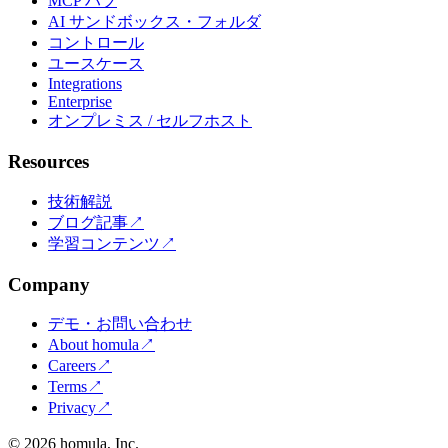
MCP ハブ
AI サンドボックス・フォルダ
コントロール
ユースケース
Integrations
Enterprise
オンプレミス / セルフホスト
Resources
技術解説
ブログ記事
↗
学習コンテンツ
↗
Company
デモ・お問い合わせ
About homula
↗
Careers
↗
Terms
↗
Privacy
↗
©
2026
homula, Inc.