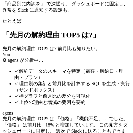
「商品別に内訳を」 で深掘り。 ダッシュボードに固定し、
異常を Slack に通知する設定も。
たとえば
「先月の解約理由 TOP5 は?」
先月の解約理由 TOP5 は? 前月比も知りたい。
You
⚙
agens が分析中…
✓
解約データのスキーマを特定（顧客・解約日・理
由・プラン）
✓
理由別の集計と前月比を計算する SQL を生成・実行
（サンドボックス）
✓
棒グラフと前月比の差分を可視化
✓
上位の理由と増減の要因を要約
agens
先月の解約理由 TOP5 は 「価格」「機能不足」… でした。
「価格」 は前月比 +18% と増加しています。 この見方をダ
ッシュボードに固定し、 週次で Slack に送ることもできま