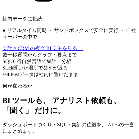
社内データに接続
● リアルタイム同期 ・ サンドボックスで安全に実行 ・ 自社
サーバーの中で
会計 × CRM の複合 BI デモを見る →
数十秒
質問からグラフ・要点まで
SQL 0 行
自然言語で集計・分析
Slack
聞いた場所で答えが返る
self-host
データは社内に置いたまま
何が変わるか
BI ツールも、 アナリスト依頼も、
「聞く」 だけに。
ダッシュボードづくり・SQL・集計の往復を、 AI への一言
にまとめます。