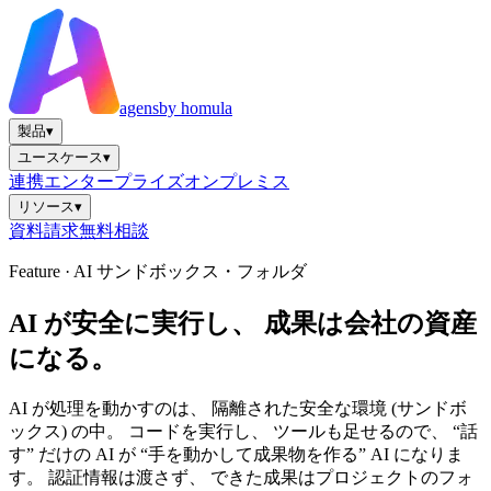
agens
by homula
製品
▾
ユースケース
▾
連携
エンタープライズ
オンプレミス
リソース
▾
資料請求
無料相談
Feature · AI サンドボックス・フォルダ
AI が安全に実行し、 成果は会社の資産
になる。
AI が処理を動かすのは、 隔離された安全な環境 (サンドボ
ックス) の中。 コードを実行し、 ツールも足せるので、 “話
す” だけの AI が “手を動かして成果物を作る” AI になりま
す。 認証情報は渡さず、 できた成果はプロジェクトのフォ