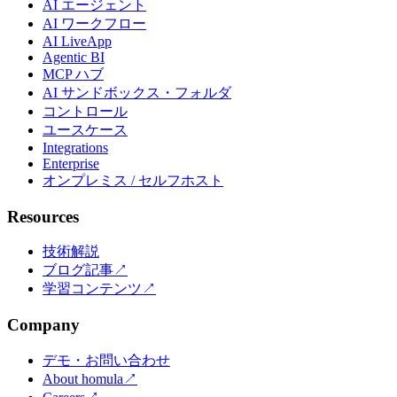
AI エージェント
AI ワークフロー
AI LiveApp
Agentic BI
MCP ハブ
AI サンドボックス・フォルダ
コントロール
ユースケース
Integrations
Enterprise
オンプレミス / セルフホスト
Resources
技術解説
ブログ記事
↗
学習コンテンツ
↗
Company
デモ・お問い合わせ
About homula
↗