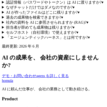
認証情報（パスワードやトークン）は AI に渡りますか?
▾
なぜチャットだけではダメなのですか?
▾
AI が作ったファイルはどこに残りますか?
▾
過去の成果物を検索できますか?
▾
社内の資料を AI に参照させられますか (RAG)?
▾
担当者が辞めても成果物は残りますか?
▾
セルフホスト（自社環境）で使えますか?
▾
「エージェンティックハーネス」とは何ですか?
▾
最終更新: 2026 年 6 月
AI の成果を、 会社の資産にしません
か?
デモ・お問い合わせ
agens を詳しく見る
homula
AI に頼んだ仕事が、 会社の業務として動き続ける。
Product