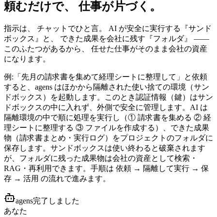
頼むだけで、 仕事が片づく。
指示は、 チャットでひと言。 AI が安全に実行する『サンド
ボックス』と、 できた成果を会社に残す『フォルダ』 ——
このふたつがあるから、 任せた仕事がそのまま会社の資産
になります。
例:「先月の請求書を集めて経理シートに整理して」と依頼
すると、agens はほかから隔離された使い捨ての環境（サン
ドボックス）を起動します。このとき認証情報（鍵）はサン
ドボックスの中に入れず、外側で安全に管理します。AI は
隔離環境の中で順に処理を実行し（① 請求書を集める ② 経
理シートに整理する ③ ファイルを作成する）、できた成果
物（請求書まとめ・実行ログ）をプロジェクトのフォルダに
保存します。サンドボックスは使い終わると破棄されます
が、フォルダに残った成果物は会社の資産として検索・
RAG・再利用できます。手順は 依頼 → 隔離して実行 → 保
存 → 活用 の流れで進みます。
agens
完了しました
あなた