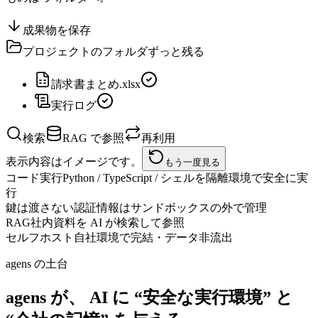
成果物を保存
プロジェクトのフォルダ
ずっと残る
請求書まとめ.xlsx
実行ログ
検索
RAG で参照
再利用
表示内容はイメージです。
もう一度見る
コード実行
Python / TypeScript / シェルを隔離環境で安全に実
行
鍵は渡さない
認証情報はサンドボックスの外で管理
RAG
社内資料を AI が検索して参照
セルフホスト
自社環境で完結・データ非流出
agens の土台
agens が、 AI に “安全な実行環境” と