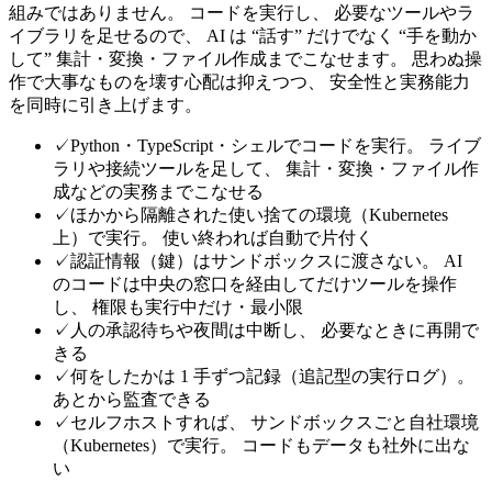
組みではありません。 コードを実行し、 必要なツールやラ
イブラリを足せるので、 AI は “話す” だけでなく “手を動か
して” 集計・変換・ファイル作成までこなせます。 思わぬ操
作で大事なものを壊す心配は抑えつつ、 安全性と実務能力
を同時に引き上げます。
✓
Python・TypeScript・シェルでコードを実行。 ライブ
ラリや接続ツールを足して、 集計・変換・ファイル作
成などの実務までこなせる
✓
ほかから隔離された使い捨ての環境（Kubernetes
上）で実行。 使い終われば自動で片付く
✓
認証情報（鍵）はサンドボックスに渡さない。 AI
のコードは中央の窓口を経由してだけツールを操作
し、 権限も実行中だけ・最小限
✓
人の承認待ちや夜間は中断し、 必要なときに再開で
きる
✓
何をしたかは 1 手ずつ記録（追記型の実行ログ）。
あとから監査できる
✓
セルフホストすれば、 サンドボックスごと自社環境
（Kubernetes）で実行。 コードもデータも社外に出な
い