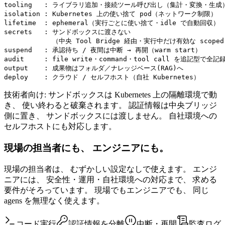
tooling   : ライブラリ追加・接続ツール呼び出し（集計・変換・生成）
isolation : Kubernetes 上の使い捨て pod（ネットワーク制限）

lifetime  : ephemeral（実行ごとに使い捨て・idle で自動回収）

secrets   : サンドボックスに渡さない

            （中央 Tool Bridge 経由・実行中だけ有効な scoped 
suspend   : 承認待ち / 夜間は中断 → 再開（warm start）

audit     : file write・command・tool call を追記型で全記録
output    : 成果物はフォルダ／ナレッジベース(RAG)へ

deploy    : クラウド / セルフホスト（自社 Kubernetes）
技術者向け: サンドボックスは Kubernetes 上の隔離環境で動
き、 使い終わると破棄されます。 認証情報は中央ブリッジ
側に置き、 サンドボックスには渡しません。 自社環境への
セルフホストにも対応します。
現場の担当者にも、 エンジニアにも。
現場の担当者は、 むずかしい設定なしで使えます。 エンジ
ニアには、 安全性・運用・自社環境への対応まで、 求める
要件がそろっています。 現場でもエンジニアでも、 同じ
agens を無理なく使えます。
コード実行
認証情報を分離
中断・再開
監査ログ