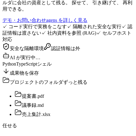
ルダに会社の資産として残る。 探せて、 引き継げて、 再利
用できる。
デモ・お問い合わせ
agens を詳しく見る
✓
コード実行で実務をこなす
✓
隔離された安全な実行
✓
認
証情報は渡さない
✓
社内資料を参照 (RAG)
✓
セルフホスト
対応
安全な隔離環境
認証情報は外
AI が実行中…
Python
TypeScript
シェル
成果物を保存
プロジェクトのフォルダ
ずっと残る
提案書.pdf
議事録.md
売上集計.xlsx
任せる