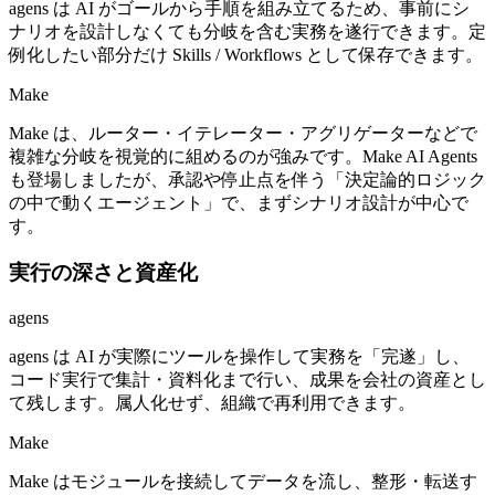
agens は AI がゴールから手順を組み立てるため、事前にシ
ナリオを設計しなくても分岐を含む実務を遂行できます。定
例化したい部分だけ Skills / Workflows として保存できます。
Make
Make は、ルーター・イテレーター・アグリゲーターなどで
複雑な分岐を視覚的に組めるのが強みです。Make AI Agents
も登場しましたが、承認や停止点を伴う「決定論的ロジック
の中で動くエージェント」で、まずシナリオ設計が中心で
す。
実行の深さと資産化
agens
agens は AI が実際にツールを操作して実務を「完遂」し、
コード実行で集計・資料化まで行い、成果を会社の資産とし
て残します。属人化せず、組織で再利用できます。
Make
Make はモジュールを接続してデータを流し、整形・転送す