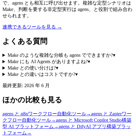
で、agens とも相互に呼び出せます。複雑な定型シナリオは
Make、判断を要する非定型実行は agens、と役割で組み合わ
せられます。
連携できるツールを見る →
よくある質問
Make のような複雑な分岐も agens でできますか?
▾
Make にも AI Agents がありますよね?
▾
Make との使い分けは?
▾
Make との違いはコストですか?
▾
最終更新:
2026 年 6 月
ほかの比較も見る
agens と
n8n
ワークフロー自動化ツール
→
agens と
Zapier
ワー
クフロー自動化ツール
→
agens と
Microsoft Copilot Studio
構築
型 AI プラットフォーム
→
agens と
Dify
AI アプリ構築プラッ
トフォーム
→