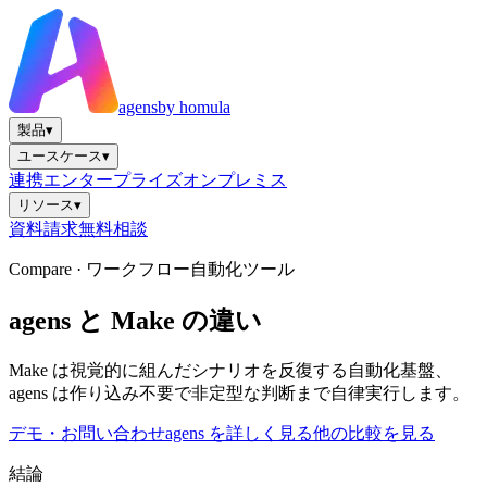
agens
by homula
製品
▾
ユースケース
▾
連携
エンタープライズ
オンプレミス
リソース
▾
資料請求
無料相談
Compare ·
ワークフロー自動化ツール
agens と Make の違い
Make は視覚的に組んだシナリオを反復する自動化基盤、
agens は作り込み不要で非定型な判断まで自律実行します。
デモ・お問い合わせ
agens を詳しく見る
他の比較を見る
結論