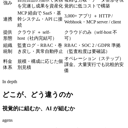
強み
を完遂し成果を資産化
覚的に低コストで構築
MCP 経由で SaaS・基
3,000+ アプリ ＋ HTTP /
連携
幹システム・API に接
Webhook・MCP server / client
続
提供
クラウド ＋ self-
クラウドのみ（self-host 不
形態
host（社内完結可）
可）
組織
監査ログ・RBAC・巻
RBAC・SOC 2 / GDPR 準拠
統制
き戻し・異常自動停止
（監査粒度は要確認）
オペレーション（ステップ）
料金
規模・構成に応じた個
課金。大量実行でも比較的安
体系
別見積
価
In depth
どこが、どう違うのか
視覚的に組むか、AI が組むか
agens