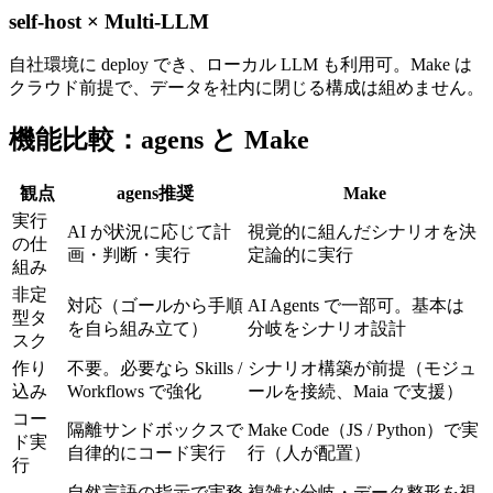
self-host × Multi-LLM
自社環境に deploy でき、ローカル LLM も利用可。Make は
クラウド前提で、データを社内に閉じる構成は組めません。
機能比較：agens と
Make
観点
agens
推奨
Make
実行
AI が状況に応じて計
視覚的に組んだシナリオを決
の仕
画・判断・実行
定論的に実行
組み
非定
対応（ゴールから手順
AI Agents で一部可。基本は
型タ
を自ら組み立て）
分岐をシナリオ設計
スク
作り
不要。必要なら Skills /
シナリオ構築が前提（モジュ
込み
Workflows で強化
ールを接続、Maia で支援）
コー
隔離サンドボックスで
Make Code（JS / Python）で実
ド実
自律的にコード実行
行（人が配置）
行
自然言語の指示で実務
複雑な分岐・データ整形を視