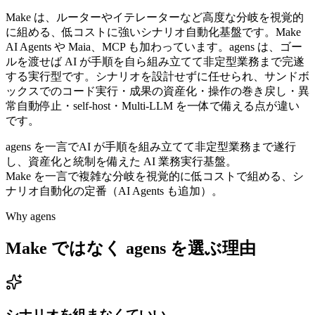
Make は、ルーターやイテレーターなど高度な分岐を視覚的
に組める、低コストに強いシナリオ自動化基盤です。Make
AI Agents や Maia、MCP も加わっています。agens は、ゴー
ルを渡せば AI が手順を自ら組み立てて非定型業務まで完遂
する実行型です。シナリオを設計せずに任せられ、サンドボ
ックスでのコード実行・成果の資産化・操作の巻き戻し・異
常自動停止・self-host・Multi-LLM を一体で備える点が違い
です。
agens を一言で
AI が手順を組み立てて非定型業務まで遂行
し、資産化と統制を備えた AI 業務実行基盤。
Make
を一言で
複雑な分岐を視覚的に低コストで組める、シ
ナリオ自動化の定番（AI Agents も追加）。
Why agens
Make
ではなく agens を選ぶ理由
シナリオを組まなくていい