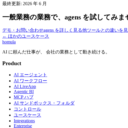
最終更新: 2026 年 6 月
一般業務
の業務で、agens を試してみま
デモ・お問い合わせ
agens を詳しく見る
他ツールとの違いを見
← ほかのユースケース
homula
AI に頼んだ仕事が、 会社の業務として動き続ける。
Product
AI エージェント
AI ワークフロー
AI LiveApp
Agentic BI
MCP ハブ
AI サンドボックス・フォルダ
コントロール
ユースケース
Integrations
Enterprise