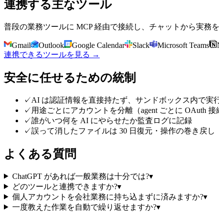
連携する主なツール
普段の業務ツールに MCP 経由で接続し、チャットから実務
Gmail
Outlook
Google Calendar
Slack
Microsoft Teams
連携できるツールを見る →
安全に任せるための統制
✓
AI は認証情報を直接持たず、サンドボックス内で実
✓
用途ごとにアカウントを分離（agent ごとに OAuth 接続
✓
誰がいつ何を AI にやらせたか監査ログに記録
✓
誤って消したファイルは 30 日復元・操作の巻き戻し
よくある質問
ChatGPT があれば一般業務は十分では?
▾
どのツールと連携できますか?
▾
個人アカウントを会社業務に持ち込まずに済みますか?
▾
一度教えた作業を自動で繰り返せますか?
▾