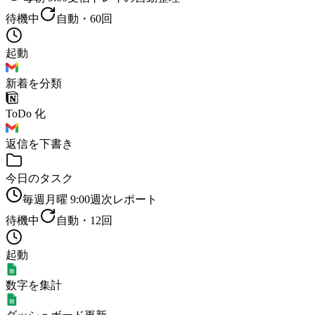
待機中
自動・
60
回
起動
新着を分類
ToDo 化
返信を下書き
今日のタスク
毎週月曜 9:00
週次レポート
待機中
自動・
12
回
起動
数字を集計