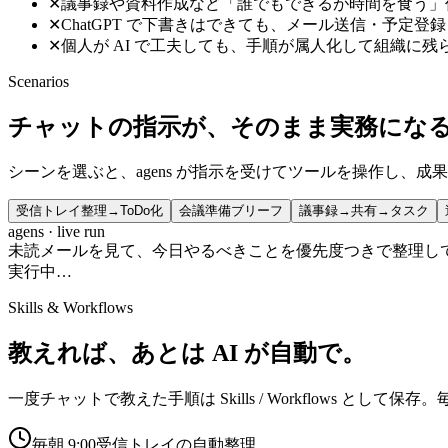
✕
議事録や資料作成など「誰でもできるが時間を食う」
✕
ChatGPT で下書きはできても、メール送信・予定
✕
個人が AI で工夫しても、手順が属人化して組織に残
Scenarios
チャットの指示が、そのまま実務にな
シーンを選ぶと、agens が指示を受けてツールを操作し、
受信トレイ整理→ToDo化
会議準備ブリーフ
議事録→共有→タスク
agens · live run
未読メールを見て、今日やるべきことを優先度つきで整理し
実行中…
Skills & Workflows
教えれば、あとは AI が自動で。
一度チャットで教えた手順は Skills / Workflows
毎朝 9:00
受信トレイの自動整理