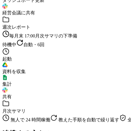
ダッシュボード更新
経営会議に共有
週次レポート
毎月末 17:00
月次サマリの下準備
待機中
自動・
6
回
起動
資料を収集
集計
共有
月次サマリ
無人で 24 時間稼働
教えた手順を自動で繰り返す