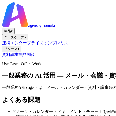
agens
by homula
製品
▾
ユースケース
▾
連携
エンタープライズ
オンプレミス
リソース
▾
資料請求
無料相談
Use Case ·
Office Work
一般業務の AI 活用 — メール・会議・資料
一般業務での agens は、メール・カレンダー・資料・議
よくある課題
✕
メール・カレンダー・ドキュメント・チャットを何画