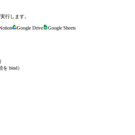
を実行します。
Notion
Google Drive
Google Sheets
行
を bind）