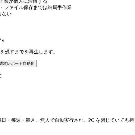
作業が個人に滞留する
登録・ファイル保存までは結局手作業
らない
る。
成果を残すまでを再生します。
週次レポート自動化
て
 として保存。毎日・毎週・毎月、無人で自動実行され、PC を閉じてい