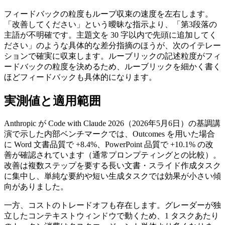
フィードバックの粒度もループ収束の速度を左右します。
「改善してください」という曖昧な指示より、「第3段落の
主語が不明確です。主題文を 30 字以内で先頭に追加してく
ださい」のような具体的な差分指摘のほうが、次のイテレー
ションで確実に収束します。ルーブリックの記述粒度がフィ
ードバックの粒度を決めるため、ルーブリックを細かく書く
ほどフィードバックも具体的になります。
実測値と適用範囲
Anthropic が Code with Claude 2026（2026年5月6日）の基調講
演で示した内部ベンチマークでは、Outcomes を用いた場合
に Word 文書品質で +8.4%、PowerPoint 品質で +10.1% の改
善が確認されています（通常プロンプティングとの比較）。
改善は複数ステップを要する長い文書・スライド作成タスク
に集中し、単純な要約や短い生成タスクでは効果が小さい傾
向がありました。
一方、コストのトレードオフも存在します。グレーダーが独
立したコンテキストウィンドウで動くため、1 タスクあたり