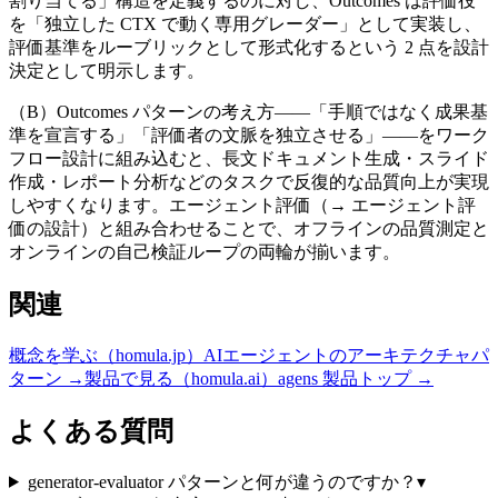
割り当てる」構造を定義するのに対し、Outcomes は評価役
を「独立した CTX で動く専用グレーダー」として実装し、
評価基準をルーブリックとして形式化するという 2 点を設計
決定として明示します。
（B）Outcomes パターンの考え方——「手順ではなく成果基
準を宣言する」「評価者の文脈を独立させる」——をワーク
フロー設計に組み込むと、長文ドキュメント生成・スライド
作成・レポート分析などのタスクで反復的な品質向上が実現
しやすくなります。エージェント評価（→ エージェント評
価の設計）と組み合わせることで、オフラインの品質測定と
オンラインの自己検証ループの両輪が揃います。
関連
概念を学ぶ（homula.jp）
AIエージェントのアーキテクチャパ
ターン
→
製品で見る（homula.ai）
agens 製品トップ
→
よくある質問
generator-evaluator パターンと何が違うのですか？
▾