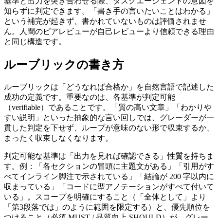
基準と出力を突き合わせる際、タスクエージェントの意図を
知らずに判定できます。「書き手の言いたいことはわかる」
という補完が起きず、書かれていないものは評価されませ
ん。人間のピアレビューが自己レビューより信頼できる理由
と同じ構造です。
ルーブリックの書き方
ルーブリックは「どうなれば合格か」を自然言語で記述した
成功の定義です。重要なのは、各基準が判定可能
（verifiable）であることです。「質の高い文章」「わかりや
すい説明」といった抽象的な言い回しでは、グレーダーが一
貫した判定を下せず、ループが意味のない形で収束するか、
まったく収束しなくなります。
判定可能な基準は「出力を見れば確認できる」性質を持ちま
す。例：「各セクションの冒頭に主題文がある」「引用がす
べてインライン脚注で示されている」「結論が 200 字以内に
収まっている」「コードに型アノテーションがすべて付いて
いる」。スコープを明確にすること（「全体として」より
「第3段落では」のように範囲を限定する）と、優先順位を
つけること（必須 MUST / 品質向上 SHOULD）が、グレー