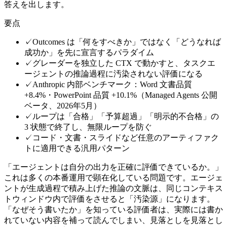
答えを出します。
要点
✓
Outcomes は「何をすべきか」ではなく「どうなれば
成功か」を先に宣言するパラダイム
✓
グレーダーを独立した CTX で動かすと、タスクエ
ージェントの推論過程に汚染されない評価になる
✓
Anthropic 内部ベンチマーク：Word 文書品質
+8.4%・PowerPoint 品質 +10.1%（Managed Agents 公開
ベータ、2026年5月）
✓
ループは「合格」「予算超過」「明示的不合格」の
3 状態で終了し、無限ループを防ぐ
✓
コード・文書・スライドなど任意のアーティファク
トに適用できる汎用パターン
「エージェントは自分の出力を正確に評価できているか。」
これは多くの本番運用で顕在化している問題です。エージェ
ントが生成過程で積み上げた推論の文脈は、同じコンテキス
トウィンドウ内で評価をさせると「汚染源」になります。
「なぜそう書いたか」を知っている評価者は、実際には書か
れていない内容を補って読んでしまい、見落としを見落とし