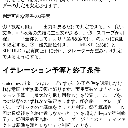
ダーの判定を安定させます。
判定可能な基準の3要素
①「観察可能」——出力を見るだけで判定できる。×「良い
文章」○「段落の先頭に主題文がある」。②「スコープが明
確」——「全体として」より「第3段落では」のように範囲
を限定する。③「優先順位付き」——MUST（必須）と
SHOULD（品質向上）に分け、グレーダーが重み付け判定
できるようにする。
イテレーション予算と終了条件
Outcomes パターンはループですが、終了条件を明示しなけ
れば意図せず無限反復に陥ります。実用実装では「イテレー
ション予算」（最大繰り返し回数 N）を設定し、ループを3
つの状態のいずれかで確定させます。①合格——グレーダー
がルーブリックの全基準をクリアと判定。②予算超過——N
回の反復後も合格に達しなかった（N を超えた時点で強制終
了）。③明示的不合格——グレーダーが「このアーティファ
クトは基準を満たせない」と判断したとき。