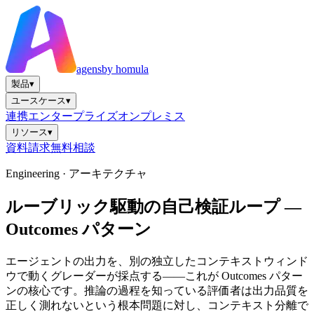
agens
by homula
製品
▾
ユースケース
▾
連携
エンタープライズ
オンプレミス
リソース
▾
資料請求
無料相談
Engineering ·
アーキテクチャ
ルーブリック駆動の自己検証ループ —
Outcomes パターン
エージェントの出力を、別の独立したコンテキストウィンド
ウで動くグレーダーが採点する——これが Outcomes パター
ンの核心です。推論の過程を知っている評価者は出力品質を
正しく測れないという根本問題に対し、コンテキスト分離で