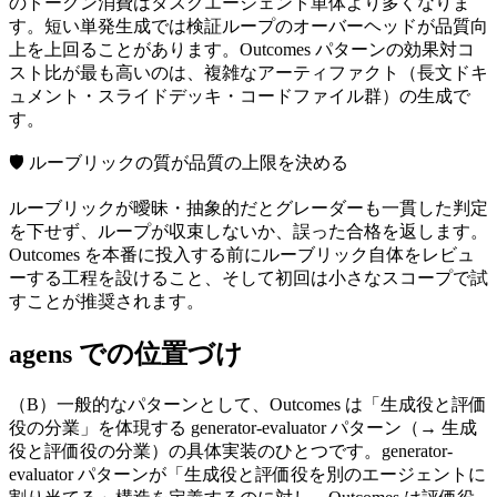
のトークン消費はタスクエージェント単体より多くなりま
す。短い単発生成では検証ループのオーバーヘッドが品質向
上を上回ることがあります。Outcomes パターンの効果対コ
スト比が最も高いのは、複雑なアーティファクト（長文ドキ
ュメント・スライドデッキ・コードファイル群）の生成で
す。
🛡
ルーブリックの質が品質の上限を決める
ルーブリックが曖昧・抽象的だとグレーダーも一貫した判定
を下せず、ループが収束しないか、誤った合格を返します。
Outcomes を本番に投入する前にルーブリック自体をレビュ
ーする工程を設けること、そして初回は小さなスコープで試
すことが推奨されます。
agens での位置づけ
（B）一般的なパターンとして、Outcomes は「生成役と評価
役の分業」を体現する generator-evaluator パターン（→ 生成
役と評価役の分業）の具体実装のひとつです。generator-
evaluator パターンが「生成役と評価役を別のエージェントに