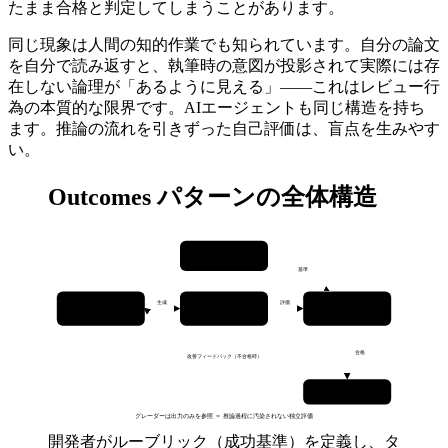
たまま合格と判定してしまうことがあります。
同じ現象は人間の知的作業でも知られています。自分の論文
を自分で読み返すと、執筆時の意図が投影されて実際には存
在しない論理が「あるように見える」——これはレビュー行
為の本質的な限界です。AIエージェントも同じ構造を持ち
ます。推論の流れを引きずった自己評価は、盲点を生みやす
い。
Outcomes パターンの全体構造
ルーブリック定義
成功基準を自然言語で宣言
基準
生成
評価
タスクエージェント
アーティファクト
グレーダー（独立 CTX）
アーティファクトを生成
文書・コード・スライドなど
出力のみ参照
合格
改善フィードバック（不合格時）
完了（合格）
成果物を提出
グレーダーは出力のみを参照 ＝ 推論過程に汚染されない独立評価
開発者がルーブリック（成功基準）を定義し、タ