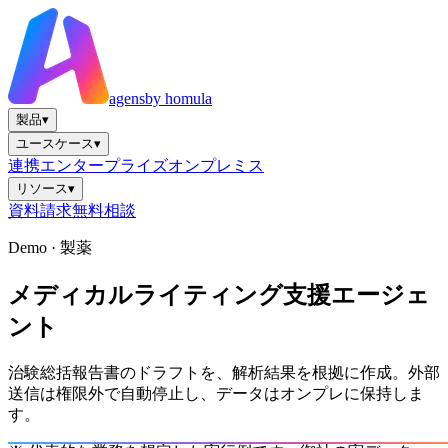
agens
by homula
製品
▾
ユースケース
▾
連携
エンタープライズ
オンプレミス
リソース
▾
資料請求
無料相談
Demo · 製薬
メディカルライティング支援エージェ
ント
治験総括報告書のドラフトを、解析結果を根拠に作成。外部
送信は権限外で自動停止し、データはオンプレに保持しま
す。