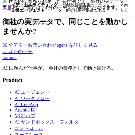
※ 代表的な業務を想定した実行例です。御社の実データ・
メディカルライティング
—
治験総括報告書のドラフト
✕ 閉
実業務での実行は 30 分のデモでご確認いただけます。
支援エージェント
を、解析結果を根拠に作成
じる
御社の実データで、同じことを動かし
実行セッション（チャット）
ませんか?
30 分デモ・お問い合わせ
agens を詳しく見る
← ほかのデモ
homula
AI に頼んだ仕事が、 会社の業務として動き続ける。
Product
AI エージェント
AI ワークフロー
AI LiveApp
Agentic BI
MCP ハブ
AI サンドボックス・フォルダ
コントロール
ユースケース