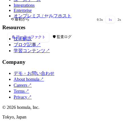
Integrations
Enterprise
オンプレミス / セルフホスト
⏸ 一時停止
⟲ 最初から
0.5
x
1
x
2
x
Resources
🛡 監査ログ
📄
アーティファクト
技術解説
ブログ記事
↗
学習コンテンツ
↗
Company
デモ・お問い合わせ
About homula
↗
Careers
↗
Terms
↗
Privacy
↗
©
2026
homula, Inc.
Tokyo, Japan